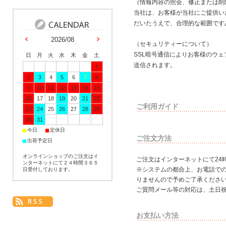
（情報内容の照会、修正または削
当社は、お客様が当社にご提供い
だいたうえで、合理的な範囲です
2026/08
（セキュリティーについて）
SSL暗号通信によりお客様のウ
日
月
火
水
木
金
土
送信されます。
1
2
3
4
5
6
7
8
9
10
11
12
13
14
15
16
17
18
19
20
21
22
ご利用ガイド
23
24
25
26
27
28
29
30
31
■
■
今日
定休日
ご注文方法
■
出荷予定日
オンラインショップのご注文はイ
ご注文はインターネットにて24
ンターネットにて２４時間３６５
※システムの都合上、お電話で
日受付しております。
りませんので予めご了承くださ
ご質問メール等の対応は、土日
お支払い方法