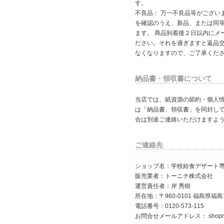
す。
不良品： 万一不良品等がござい
を確認のうえ、新品、または同
ます。 商品到着後２日以内にメ
ださい。それを過ぎますと返品
なくなりますので、ご了承くだ
納品書・領収書について
当店では、紙資源の節約・個人
は「納品書、領収書」を同封し
合は別途ご連絡いただけますよ
ご連絡先
ショップ名：学校給食デザート専
販売業者：トーニチ株式会社
運営責任者：岸 秀樹
所在地：〒960-0101 福島県福
電話番号：0120-573-115
お問合せメールアドレス：
shop