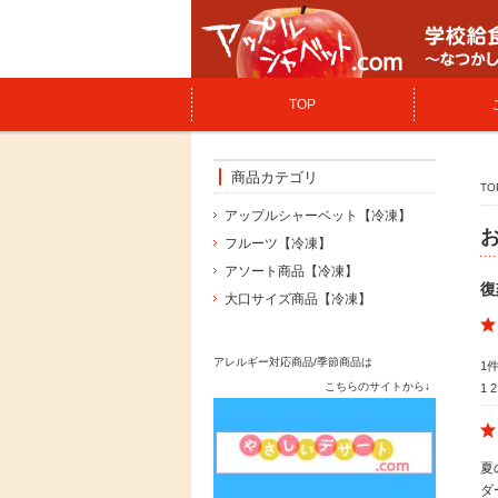
TOP
商品カテゴリ
TO
アップルシャーベット【冷凍】
フルーツ【冷凍】
アソート商品【冷凍】
復
大口サイズ商品【冷凍】
アレルギー対応商品/季節商品は
1
こちらのサイトから↓
1
2
夏
ダ