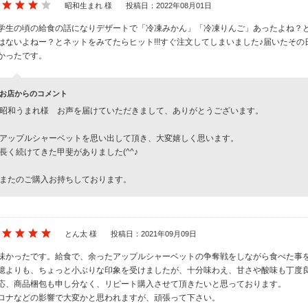
昭和生まれ 様
投稿日：2022年08月01日
学生の頃の給食の話になりデザートで「冷凍みかん」「冷凍りんご」あったよね？
はないよねー？とネットをみてたらヒット!!!すぐ注文してしまいました♪届いたそ
かったです。
お店からのコメント
昭和うまれ様 お声を届けていただきまして、ありがとうございます。
アップルシャーベットを思い出して頂き、大変嬉しく思います。
長く続けてきた甲斐がありました(^^♪
またのご購入お持ちしております。
とん太 様
投稿日：2021年09月09日
味かったです。給食で、余ったアップルシャーベットの争奪戦をしながら食べた事
憶よりも、ちょっと小ぶりな印象を受けましたが、十分味わえ、甘さや酸味も丁度
応、商品梱包も申し分なく、リピート購入させて頂きたいと思っております。
ロナなどの影響で大変かと思われますが、頑張って下さい。