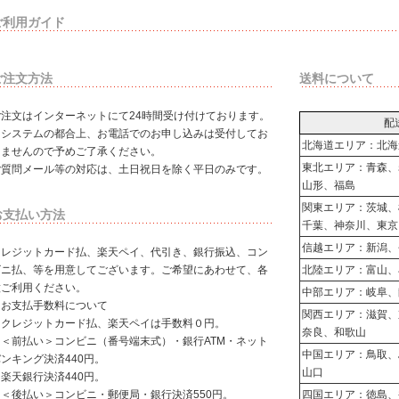
ご利用ガイド
ご注文方法
送料について
ご注文はインターネットにて24時間受け付けております。
配
※システムの都合上、お電話でのお申し込みは受付してお
北海道エリア：北海
りませんので予めご了承ください。
東北エリア：青森、
ご質問メール等の対応は、土日祝日を除く平日のみです。
山形、福島
関東エリア：茨城、
お支払い方法
千葉、神奈川、東京
信越エリア：新潟、
クレジットカード払、楽天ペイ、代引き、銀行振込、コン
ビニ払、等を用意してございます。ご希望にあわせて、各
北陸エリア：富山、
種ご利用ください。
中部エリア：岐阜、
※お支払手数料について
関西エリア：滋賀、
・クレジットカード払、楽天ペイは手数料０円。
奈良、和歌山
・＜前払い＞コンビニ（番号端末式）・銀行ATM・ネット
中国エリア：鳥取、
ンキング決済440円。
山口
楽天銀行決済440円。
・＜後払い＞コンビニ・郵便局・銀行決済550円。
四国エリア：徳島、