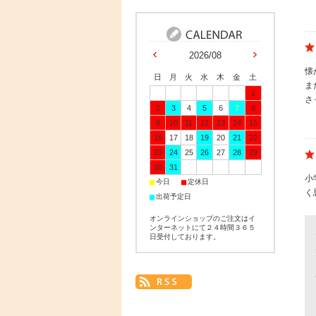
2026/08
懐
日
月
火
水
木
金
土
ま
1
さ
2
3
4
5
6
7
8
9
10
11
12
13
14
15
16
17
18
19
20
21
22
23
24
25
26
27
28
29
30
31
小
■
■
今日
定休日
く
■
出荷予定日
オンラインショップのご注文はイ
ンターネットにて２４時間３６５
日受付しております。