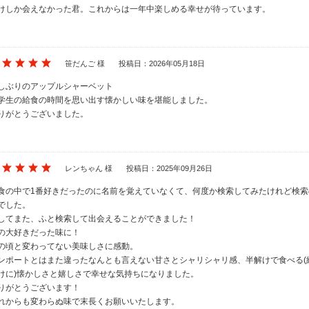
けしか会えなかった君。これからは一年中楽しめる幸せが待っています。
笹だんご 様
投稿日：2026年05月18日
しぶりのアップルシャーベット
学生の給食の時間を思い出す懐かしい味を堪能しました。
りがとうございました。
レンちゃん 様
投稿日：2025年09月26日
食の中で1番好きだったのに名前を覚えていなくて、何度か検索してみたけれど検
でした。
してまた、ふと検索して出会えることができました！
の大好きだった味に！
の頃と変わってない美味しさに感動。
ンポートとはまた違ったなんとも言えない甘さとシャリシャリ感、半解けで食べる(
けに)懐かしさと嬉しさで幸せな気持ちになりました。
りがとうございます！
れからも変わらぬ味で末長くお願いいたします。