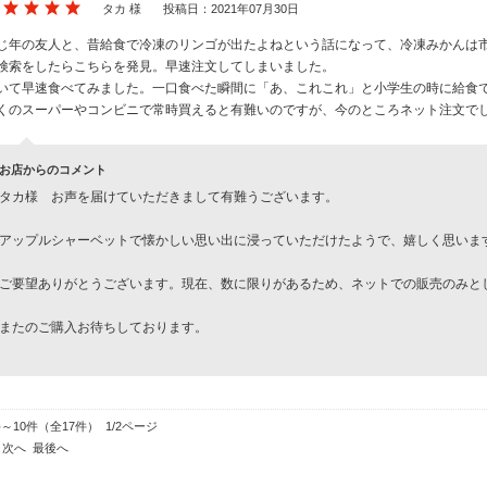
タカ 様
投稿日：2021年07月30日
じ年の友人と、昔給食で冷凍のリンゴが出たよねという話になって、冷凍みかんは
検索をしたらこちらを発見。早速注文してしまいました。
いて早速食べてみました。一口食べた瞬間に「あ、これこれ」と小学生の時に給食
くのスーパーやコンビニで常時買えると有難いのですが、今のところネット注文で
お店からのコメント
タカ様 お声を届けていただきまして有難うございます。
アップルシャーベットで懐かしい思い出に浸っていただけたようで、嬉しく思いま
ご要望ありがとうございます。現在、数に限りがあるため、ネットでの販売のみと
またのご購入お待ちしております。
件～10件（全17件） 1/2ページ
次へ
最後へ