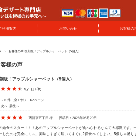
ご利用案内
お問い合せ
お客様の
P
お客様の声:復刻版！アップルシャーベット（5個入）
お客様の声
刻版！アップルシャーベット（5個入）
4.7
(17件)
件～10件（全17件） 1/2ページ
次へ
最後へ
西新宿五丁目 様
投稿日：2026年05月20日
の給食のスター！！！あのアップルシャーベットが食べられるなんて大感激です。
ーしたのは完全にミス。美味しすぎて届いてすぐに2個食べてしまい。5個じゃ足り