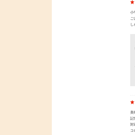
小
ご
し
美
記
対
コ