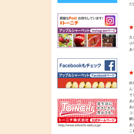
だ
久
小
あ
給
ん
そ
あ
あ
コ
解
あ
こ