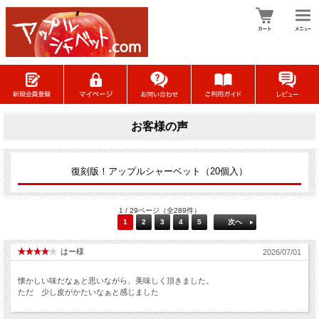
お客様の声
復刻版！アップルシャーベット（20個入）
1 / 29ページ（全289件）
1
2
3
4
5
次へ
はー様
2026/07/01
懐かしい味だなぁと思いながら、美味しく頂きました。
ただ 少し皮がかたいなぁと感じました