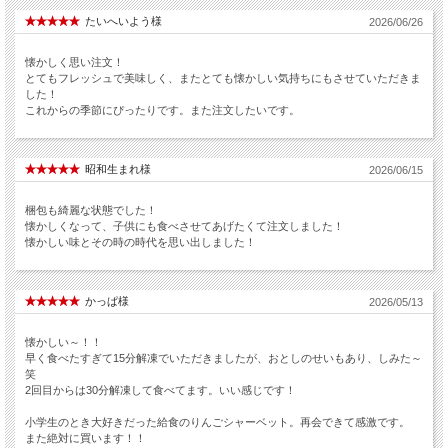
たいへいよう様
2026/06/26
懐かしく思い注文！
とてもフレッシュで美味しく、またとても懐かしい気持ちにもさせていただきま
した！
これからの季節にぴったりです。また注文したいです。
昭和生まれ様
2026/06/15
梱包も綺麗な状態でした！
懐かしくなって、子供にも食べさせてあげたくて注文しました！
懐かしい味とその時の時代を思い出しました！
かっぱ様
2026/05/13
懐かしい～！！
早く食べたすぎて15分解凍でいただきましたが、おとしのせいもあり、しみた～
笑
2回目からは30分解凍して食べてます。いい感じです！
小学生のとき大好きだった給食のりんごシャーベット。再会できて感激です。
また絶対に買います！！