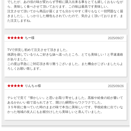
でしたが、あの頃の味が変わらず手軽に購入出来る事をとても嬉しくおもいなが
ら、美味しく食べさせて頂いております、この味は最高です美味しい。
注文させて頂いてから商品が届くまでも分かりやすく滞りもなく一切問題なく届
きましたし、しっかりした梱包もされていたので、気分よく頂いております。ま
た注文しますね。
ちー様
2025/09/27
TVで拝見し初めて注文させて頂きました。
体調を崩しているりんご好きな妹へ送ったところ、とても美味しい！と早速連絡
がありました。
この度は早急にご対応頂き有り難うございました。また機会がございましたらよ
ろしくお願い致します。
りんちゃ様
2025/09/26
テレビで見て『懐かしい』と思いお取り寄せしました。黒板や給食の絵が書いて
あるかわいい箱で送られてきて、開けた瞬間からワクワクでした。
３５年前に食べていた時のままの味で本当に美味しいです。学校給食に出ていな
かった地域の友人にもお裾分けしたら美味しいと喜んていました。